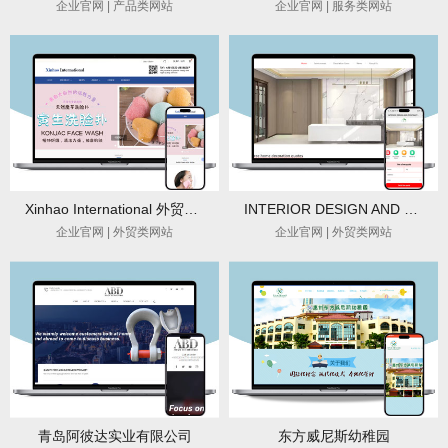
企业官网 | 产品类网站
企业官网 | 服务类网站
Xinhao International 外贸模板站
INTERIOR DESIGN AND CONTRACTOR PTE. LTD
企业官网 | 外贸类网站
企业官网 | 外贸类网站
青岛阿彼达实业有限公司
东方威尼斯幼稚园