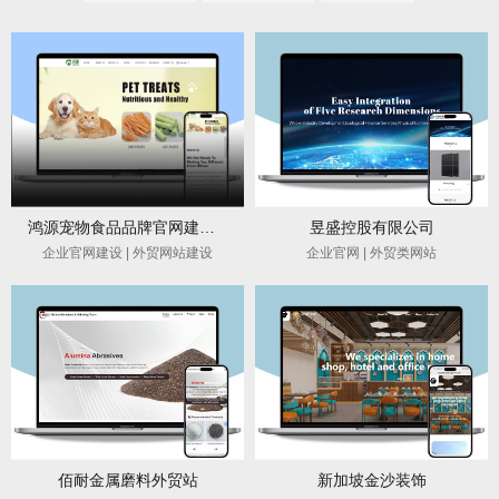
鸿源宠物食品品牌官网建设成功案例-青岛卓信网络
昱盛控股有限公司
企业官网建设 | 外贸网站建设
企业官网 | 外贸类网站
佰耐金属磨料外贸站
新加坡金沙装饰