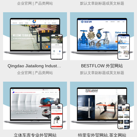
企业官网 | 产品类网站
默认文章副标题或英文标题
Qingdao Jiatailong Industrial Co., Ltd.
BESTFLOW 外贸网站
企业官网 | 产品类网站
默认文章副标题或英文标题
立体车库专业外贸网站
特里安外贸网站,英文网站