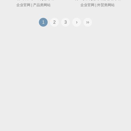
企业官网 | 产品类网站
企业官网 | 外贸类网站
1
2
3
›
››