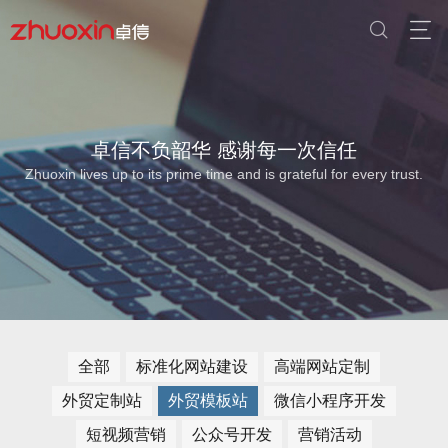
卓信不负韶华 感谢每一次信任
Zhuoxin lives up to its prime time and is grateful for every trust.
全部
标准化网站建设
高端网站定制
外贸定制站
外贸模板站
微信小程序开发
短视频营销
公众号开发
营销活动