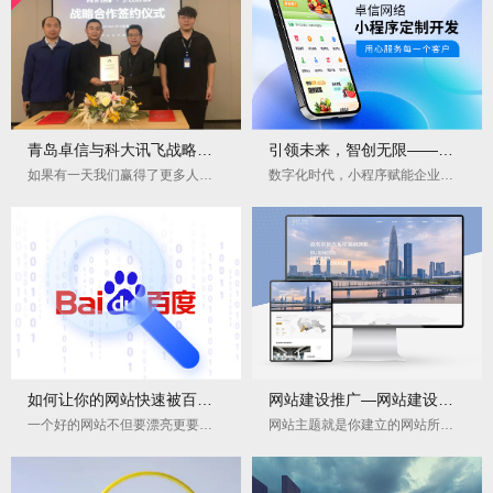
青岛卓信与科大讯飞战略合作签署成功
引领未来，智创无限——卓信网络小程序开发解决方案
如果有一天我们赢得了更多人的认可，是因为多年来一直在用心坚持做一件事，技术开发是一条无止境的学习之路，困难与壁垒常在可服务用户的初心不分大小，感谢科大讯飞集团的信任。
数字化时代，小程序赋能企业增长
如何让你的网站快速被百度收录？5个实战技巧揭秘
网站建设推广—网站建设包括哪些步骤？
一个好的网站不但要漂亮更要实用
网站主题就是你建立的网站所要包含的主要内容，一个网站必须要有一个明确的主题。必须要找准一个自己最感兴趣内容，做深、做透，办出自己的特色，这样才能给用户留下深刻的印象。