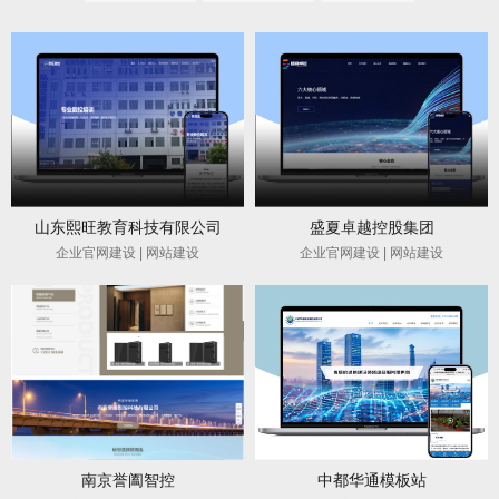
山东熙旺教育科技有限公司
盛夏卓越控股集团
企业官网建设 | 网站建设
企业官网建设 | 网站建设
南京誉阖智控
中都华通模板站