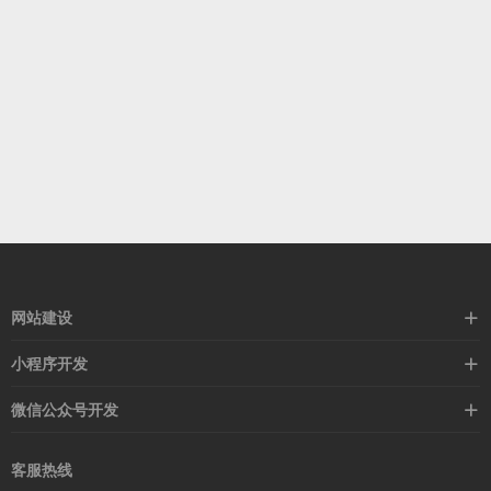
网站建设
标准化网站建设
小程序开发
高端网站定制
营销活动
微信公众号开发
外贸定制站
红包抽奖
活动宣传
外贸模板站
客服热线
在线商城