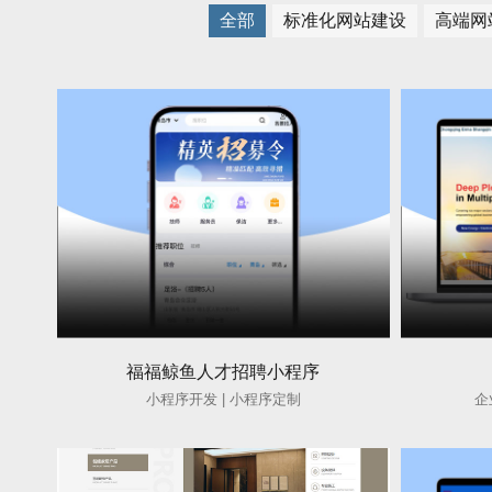
全部
标准化网站建设
高端网
福福鲸鱼人才招聘小程序
小程序开发 | 小程序定制
企