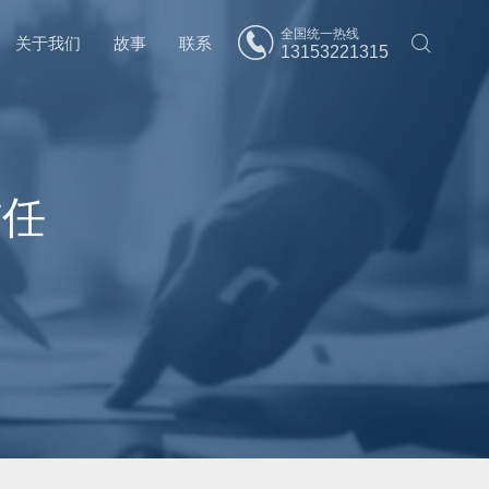
全国统一热线
关于我们
故事
联系
13153221315
信任