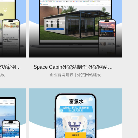
鸿源宠物食品品牌官网建设成功案例-青岛卓信网络
Space Cabin外贸站制作 外贸网站建设
建设
企业官网建设 | 外贸网站建设