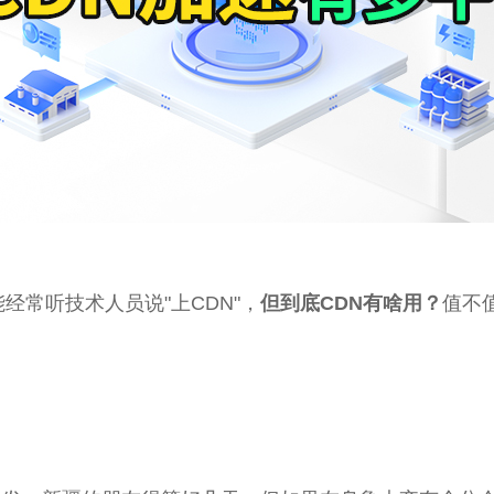
经常听技术人员说"上CDN"，
但到底CDN有啥用？
值不