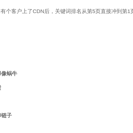
有个客户上了CDN后，关键词排名从第5页直接冲到第1
得像蜗牛
溃
掉链子