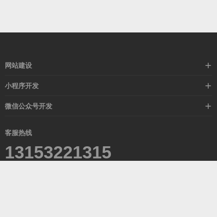
网站建设
标准化网站建设
小程序开发
高端网站定制
营销活动
微信公众号开发
外贸定制站
红包抽奖
活动宣传
外贸模板站
客服热线
在线商城
13153221315
青岛西海岸新区滨海大道1388号达令港2-601室